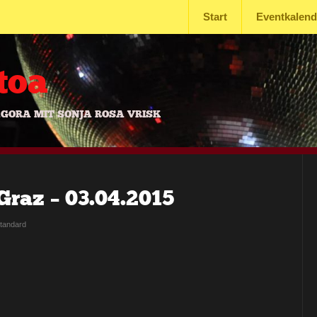
Start
Eventkalend
toa
AGORA MIT SONJA ROSA VRISK
Graz – 03.04.2015
tandard