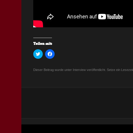
Teilen mit:
K
K
l
l
i
i
c
c
k
k
Dieser Beitrag wurde unter
Interview
veröffentlicht. Setze ein Leseze
,
,
u
u
m
m
ü
a
b
u
e
f
r
F
T
a
w
c
Beitragsnavigati
i
e
t
b
t
o
e
o
r
k
z
z
u
u