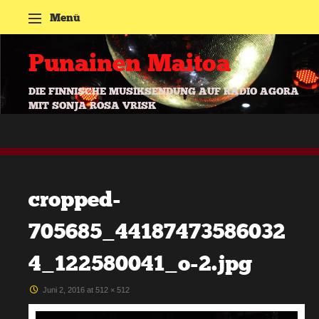
Menü
Zum Inhalt springen
Punainen Maitoa
DIE FINNISCHE MUSIKSENDUNG AUF RADIO AGORA
MIT SONJA ROSA VRISK
cropped-
705685_44187473586032
4_122580041_o-2.jpg
Juni 2, 2016
at
512 × 512