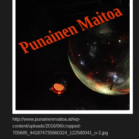
http://www.punainenmaitoa.at/wp-
content/uploads/2016/06/cropped-
705685_441874735860324_122580041_o-2.jpg