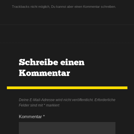
Trackbacks nicht möglich, Du kannst aber einen
Kommentar
schreiben.
Schreibe einen
Kommentar
Deine E-Mail-Adresse wird nicht veröffentlicht.
Erforderliche
Felder sind mit
*
markiert
Kommentar
*